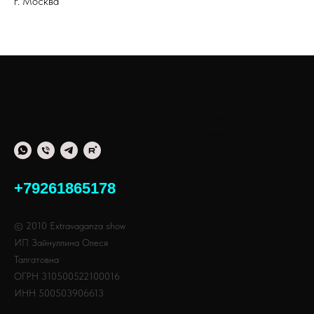
г. Москва
Зазеркалье
Зазеркалье
Зазеркалье
Зазеркалье
Зазеркалье
+79261865178
© 2010 Extravaganza show
ИП Зайнуллина Олеся
Талгатовна
ОГРН 310500522100016
ИНН 500503906613